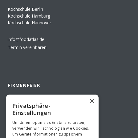
Kochschule Berlin
Kochschule Hamburg
Kochschule Hannover
info@foodatlas.de
Termin vereinbaren
FIRMENFEIER
Teamevents Berlin
×
Privatsphäre-
Teamevents Hamburg
Einstellungen
Teamevents Hannover
Um dir ein optimales Erlebnis zu bieten,
verwenden wir Technologien wie Cookies,
um Geräteinformationen zu speichern