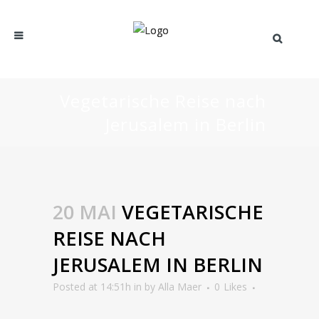
Vegetarische Reise nach
Jerusalem in Berlin
20 MAI
VEGETARISCHE
REISE NACH
JERUSALEM IN BERLIN
Posted at 14:51h
in
by
Alla Maer
0
Likes