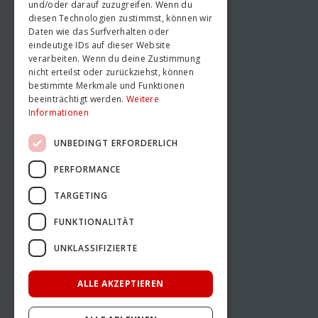
und/oder darauf zuzugreifen. Wenn du
KOCHKURSE
diesen Technologien zustimmst, können wir
Daten wie das Surfverhalten oder
eindeutige IDs auf dieser Website
Kochkurse Berlin
verarbeiten. Wenn du deine Zustimmung
Kochkurse Hamburg
nicht erteilst oder zurückziehst, können
Kochkurse Hannover
bestimmte Merkmale und Funktionen
beeinträchtigt werden.
Weitere
Informationen
UNBEDINGT ERFORDERLICH
PERFORMANCE
KONTAKT UND MEHR
TARGETING
FUNKTIONALITÄT
Unser Team
Qualität ohne Kompromisse
UNKLASSIFIZIERTE
Jobs
Blog
ALLE AKZEPTIEREN
Kontakt
Impressum
Datenschutz