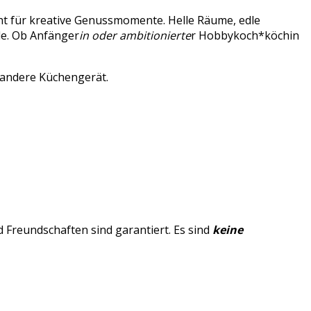
t für kreative Genussmomente. Helle Räume, edle
de. Ob Anfänger
in oder ambitionierte
r Hobbykoch*köchin
r andere Küchengerät.
Freundschaften sind garantiert. Es sind
keine