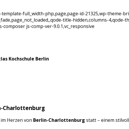
e-template-full_width-php,page,page-id-21325,wp-theme-br
x_fade,page_not_loaded,,qode-title-hidden,columns-4,qode-t
s-composer js-comp-ver-9.0.1,vc_responsive
tlas Kochschule Berlin
n-Charlottenburg
n im Herzen von
Berlin-Charlottenburg
statt – einem stilvo