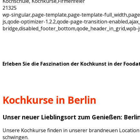
Kochschule, Kochkurse,Firmenfeier
21325
wp-singular,page-template,page-template-full_width,pag
js,qode-optimizer-1.2.2,qode-page-transition-enabled,aja
bridge,disabled_footer_bottom,qode_header_in_grid,wpb-j
Erleben Sie die Faszination der Kochkunst in der Fooda
Kochkurse in Berlin
Unser neuer Lieblingsort zum Genießen: Berli
Unsere Kochkurse finden in unserer brandneuen Locatio
schwingen.