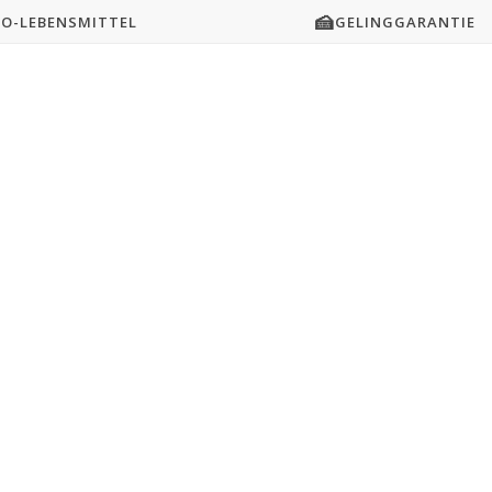
🍰
IO-LEBENSMITTEL
GELINGGARANTIE