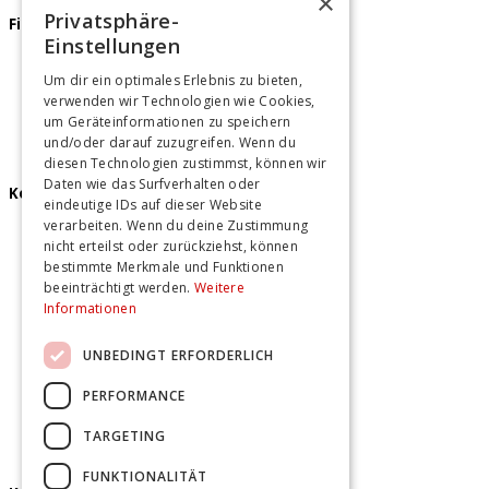
×
Privatsphäre-
Firmenfeier
Einstellungen
Teamevents Berlin
Um dir ein optimales Erlebnis zu bieten,
Teamevents Hamburg
verwenden wir Technologien wie Cookies,
Teamevents Hannover
um Geräteinformationen zu speichern
und/oder darauf zuzugreifen. Wenn du
diesen Technologien zustimmst, können wir
Daten wie das Surfverhalten oder
Kochkurse
eindeutige IDs auf dieser Website
verarbeiten. Wenn du deine Zustimmung
Kochkurse Berlin
nicht erteilst oder zurückziehst, können
Kochkurse Hamburg
bestimmte Merkmale und Funktionen
Kochkurse Hannover
beeinträchtigt werden.
Weitere
Informationen
UNBEDINGT ERFORDERLICH
PERFORMANCE
TARGETING
FUNKTIONALITÄT