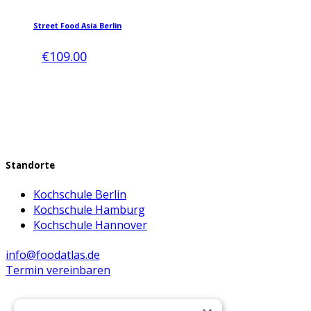
Dieses
Produkt
Street Food Asia Berlin
weist
mehrere
€
109.00
Varianten
auf.
Die
Optionen
können
auf
der
Standorte
Produktseite
gewählt
Kochschule Berlin
werden
Kochschule Hamburg
Kochschule Hannover
info@foodatlas.de
Termin vereinbaren