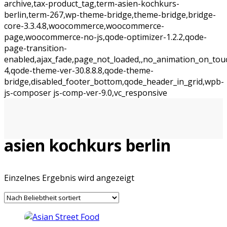
archive,tax-product_tag,term-asien-kochkurs-
berlin,term-267,wp-theme-bridge,theme-bridge,bridge-
core-3.3.4.8,woocommerce,woocommerce-
page,woocommerce-no-js,qode-optimizer-1.2.2,qode-
page-transition-
enabled,ajax_fade,page_not_loaded,,no_animation_on_tou
4,qode-theme-ver-30.8.8.8,qode-theme-
bridge,disabled_footer_bottom,qode_header_in_grid,wpb-
js-composer js-comp-ver-9.0,vc_responsive
asien kochkurs berlin
Einzelnes Ergebnis wird angezeigt