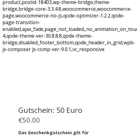
product,postid-18403,wp-theme-bridge,theme-
bridge,bridge-core-3.3.4.8,woocommerce,woocommerce-
page,woocommerce-no-js,qode-optimizer-1.2.2,qode-
page-transition-
enabled,ajax_fade,page_not_loaded,,no_animation_on_tou
4,qode-theme-ver-30.8.8.8,qode-theme-
bridge,disabled_footer_bottom,qode_header_in_grid,wpb-
js-composer js-comp-ver-9.0.1,vc_responsive
Gutschein: 50 Euro
€
50.00
Das Geschenkgutschein gilt für