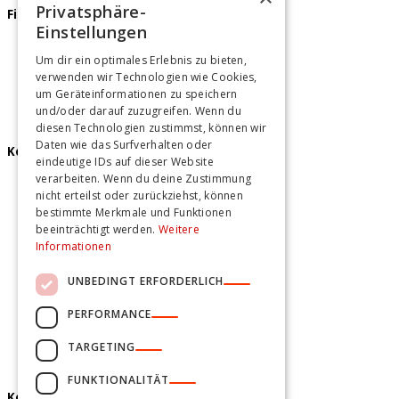
Privatsphäre-
Firmenfeier
Einstellungen
Teamevents Berlin
Um dir ein optimales Erlebnis zu bieten,
Teamevents Hamburg
verwenden wir Technologien wie Cookies,
Teamevents Hannover
um Geräteinformationen zu speichern
und/oder darauf zuzugreifen. Wenn du
diesen Technologien zustimmst, können wir
Daten wie das Surfverhalten oder
Kochkurse
eindeutige IDs auf dieser Website
verarbeiten. Wenn du deine Zustimmung
Kochkurse Berlin
nicht erteilst oder zurückziehst, können
Kochkurse Hamburg
bestimmte Merkmale und Funktionen
Kochkurse Hannover
beeinträchtigt werden.
Weitere
Informationen
UNBEDINGT ERFORDERLICH
PERFORMANCE
TARGETING
FUNKTIONALITÄT
Kontakt und mehr