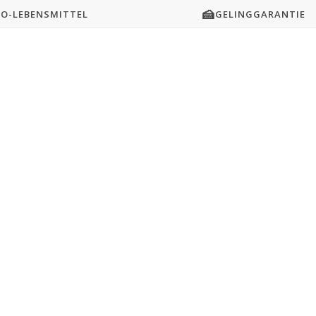
🍰
IO-LEBENSMITTEL
GELINGGARANTIE