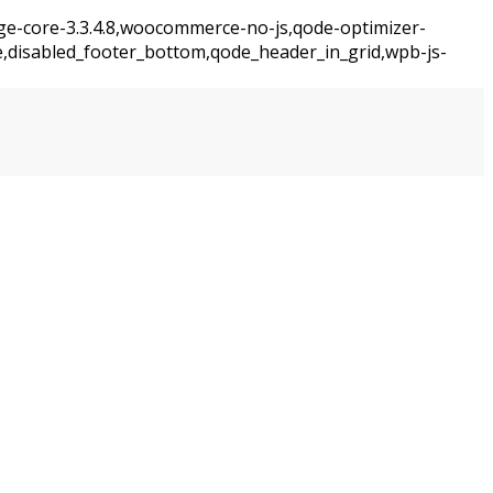
dge-core-3.3.4.8,woocommerce-no-js,qode-optimizer-
e,disabled_footer_bottom,qode_header_in_grid,wpb-js-