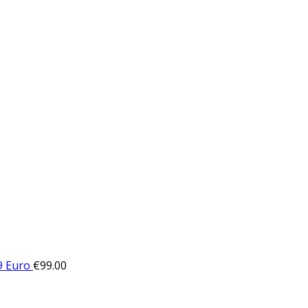
9 Euro
€
99.00