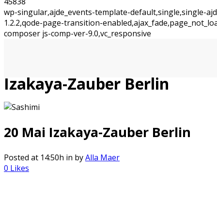
45838
wp-singular,ajde_events-template-default,single,single-
1.2.2,qode-page-transition-enabled,ajax_fade,page_not_l
composer js-comp-ver-9.0,vc_responsive
Izakaya-Zauber Berlin
20 Mai
Izakaya-Zauber Berlin
Posted at 14:50h
in
by
Alla Maer
0
Likes