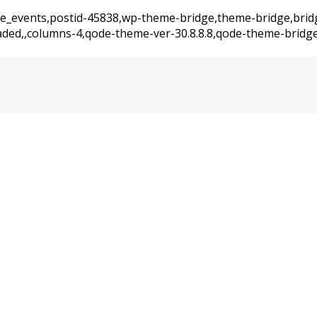
ajde_events,postid-45838,wp-theme-bridge,theme-bridge,bri
oaded,,columns-4,qode-theme-ver-30.8.8.8,qode-theme-bridg