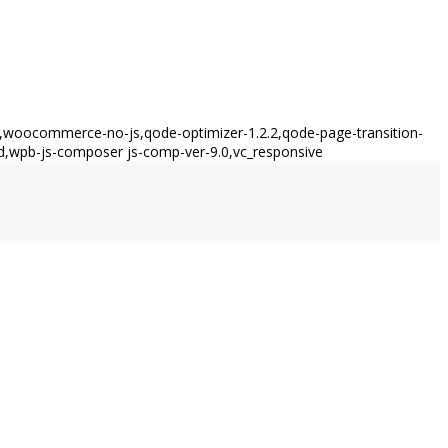
woocommerce-no-js,qode-optimizer-1.2.2,qode-page-transition-
d,wpb-js-composer js-comp-ver-9.0,vc_responsive