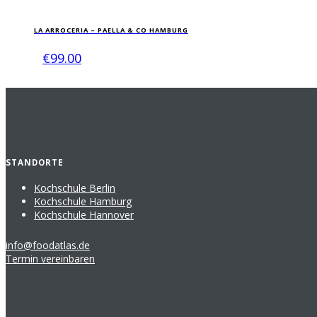
Dieses
Produkt
LA ARROCERIA – PAELLA & CO HAMBURG
weist
mehrere
€
99.00
Varianten
auf.
Die
Optionen
können
auf
der
Produktseite
STANDORTE
gewählt
werden
Kochschule Berlin
Kochschule Hamburg
Kochschule Hannover
info@foodatlas.de
Termin vereinbaren