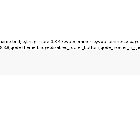
,theme-bridge,bridge-core-3.3.4.8,woocommerce,woocommerce-page,
8.8.8,qode-theme-bridge,disabled_footer_bottom,qode_header_in_gri