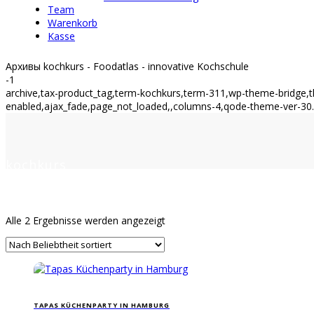
Team
Warenkorb
Kasse
Архивы kochkurs - Foodatlas - innovative Kochschule
-1
archive,tax-product_tag,term-kochkurs,term-311,wp-theme-bridge
enabled,ajax_fade,page_not_loaded,,columns-4,qode-theme-ver-30.
kochkurs
Nach
Alle 2 Ergebnisse werden angezeigt
Beliebtheit
sortiert
Dieses
Produkt
TAPAS KÜCHENPARTY IN HAMBURG
weist