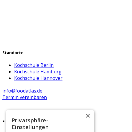
Die
Optionen
können
auf
der
Produktseite
gewählt
werden
Standorte
Kochschule Berlin
Kochschule Hamburg
Kochschule Hannover
info@foodatlas.de
Termin vereinbaren
×
Privatsphäre-
Firmenfeier
Einstellungen