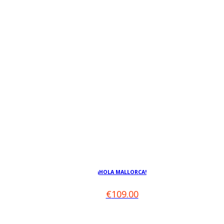
Dieses
Produkt
¡HOLA MALLORCA!
weist
mehrere
€
109.00
Varianten
auf.
Die