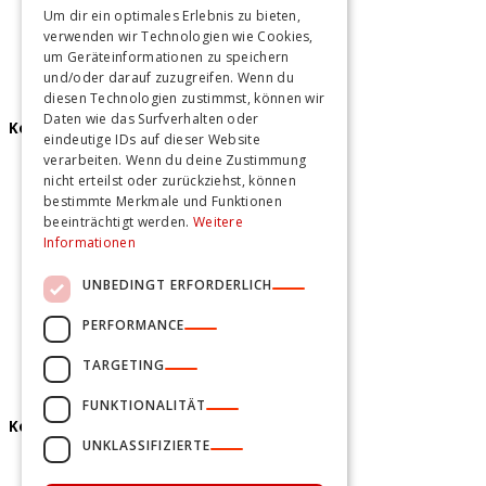
Teamevents Berlin
Um dir ein optimales Erlebnis zu bieten,
Teamevents Hamburg
verwenden wir Technologien wie Cookies,
Teamevents Hannover
um Geräteinformationen zu speichern
und/oder darauf zuzugreifen. Wenn du
diesen Technologien zustimmst, können wir
Daten wie das Surfverhalten oder
Kochkurse
eindeutige IDs auf dieser Website
verarbeiten. Wenn du deine Zustimmung
Kochkurse Berlin
nicht erteilst oder zurückziehst, können
Kochkurse Hamburg
bestimmte Merkmale und Funktionen
Kochkurse Hannover
beeinträchtigt werden.
Weitere
Informationen
UNBEDINGT ERFORDERLICH
PERFORMANCE
TARGETING
FUNKTIONALITÄT
Kontakt und mehr
UNKLASSIFIZIERTE
Unser Team