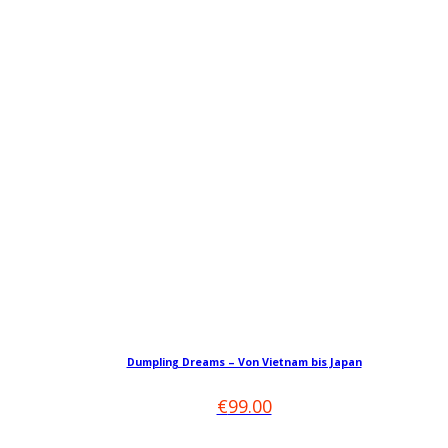
Die
Optionen
können
auf
der
Produktseite
gewählt
werden
Dieses
Produkt
Dumpling Dreams – Von Vietnam bis Japan
weist
mehrere
€
99.00
Varianten
auf.