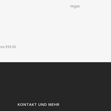
Vegan
rea
€
99.00
KONTAKT UND MEHR