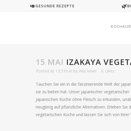
🥑
🌿
GESUNDE REZEPTE
B
KOCHKUR
15 MAI
IZAKAYA VEGET
Posted at 13:31h
in
by
Alla Maer
0
Likes
Tauchen Sie ein in die faszinierende Welt der japan
sie zu bieten hat. Unser japanischer vegetarischer
japanischen Küche ohne Fleisch zu erkunden, unab
neugierig auf pflanzliche Alternativen. Erleben Sie
vegetarischen Küche und lassen Sie sich von ihrer Vi