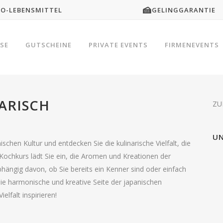
🍰
IO-LEBENSMITTEL
GELINGGARANTIE
SE
GUTSCHEINE
PRIVATE EVENTS
FIRMENEVENTS
ARISCH
ZU
UN
ischen Kultur und entdecken Sie die kulinarische Vielfalt, die
 Kochkurs lädt Sie ein, die Aromen und Kreationen der
hängig davon, ob Sie bereits ein Kenner sind oder einfach
 die harmonische und kreative Seite der japanischen
elfalt inspirieren!