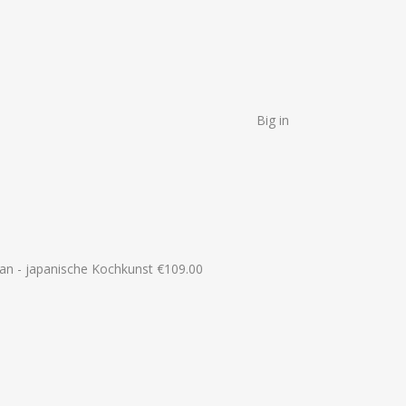
Big in
an - japanische Kochkunst
€
109.00