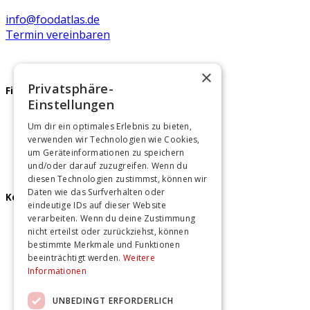
info@foodatlas.de
Termin vereinbaren
×
Privatsphäre-
Firmenfeier
Einstellungen
Teamevents Berlin
Um dir ein optimales Erlebnis zu bieten,
Teamevents Hamburg
verwenden wir Technologien wie Cookies,
Teamevents Hannover
um Geräteinformationen zu speichern
und/oder darauf zuzugreifen. Wenn du
diesen Technologien zustimmst, können wir
Daten wie das Surfverhalten oder
Kochkurse
eindeutige IDs auf dieser Website
verarbeiten. Wenn du deine Zustimmung
Kochkurse Berlin
nicht erteilst oder zurückziehst, können
Kochkurse Hamburg
bestimmte Merkmale und Funktionen
Kochkurse Hannover
beeinträchtigt werden.
Weitere
Informationen
UNBEDINGT ERFORDERLICH