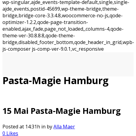
wp-singular,ajde_events-template-default,single,single-
ajde_events,postid-45699,wp-theme-bridge,theme-
bridge,bridge-core-3.3.4.8,woocommerce-no-js,qode-
optimizer-1.2.2,qode-page-transition-
enabled,ajax_fade,page_not_loaded,,columns-4,qode-
theme-ver-30.8.8.8,qode-theme-
bridge,disabled_footer_bottom,qode_header_in_grid,wpb-
js-composer js-comp-ver-9.0.1,vc_responsive
Pasta-Magie Hamburg
15 Mai
Pasta-Magie Hamburg
Posted at 14:31h
in
by
Alla Maer
0
Likes