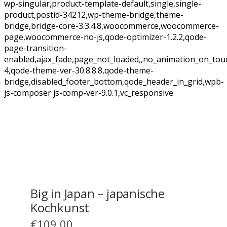
wp-singular,product-template-default,single,single-
product,postid-34212,wp-theme-bridge,theme-
bridge,bridge-core-3.3.4.8,woocommerce,woocommerce-
page,woocommerce-no-js,qode-optimizer-1.2.2,qode-
page-transition-
enabled,ajax_fade,page_not_loaded,,no_animation_on_tou
4,qode-theme-ver-30.8.8.8,qode-theme-
bridge,disabled_footer_bottom,qode_header_in_grid,wpb-
js-composer js-comp-ver-9.0.1,vc_responsive
Big in Japan – japanische
Kochkunst
€
109.00