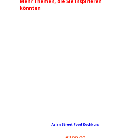
Mehr Themen, die Sie inspirieren
könnten
Dieses
Produkt
Asian Street Food Kochkurs
weist
mehrere