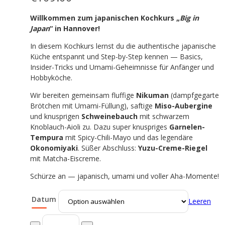
Willkommen zum japanischen Kochkurs „
Big in
Japan
“ in Hannover!
In diesem Kochkurs lernst du die authentische japanische
Küche entspannt und Step-by-Step kennen — Basics,
Insider-Tricks und Umami-Geheimnisse für Anfänger und
Hobbyköche.
Wir bereiten gemeinsam fluffige
Nikuman
(dampfgegarte
Brötchen mit Umami-Füllung), saftige
Miso-Aubergine
und knusprigen
Schweinebauch
mit schwarzem
Knoblauch-Aioli zu. Dazu super knuspriges
Garnelen-
Tempura
mit Spicy-Chili-Mayo und das legendäre
Okonomiyaki
. Süßer Abschluss:
Yuzu-Creme-Riegel
mit Matcha-Eiscreme.
Schürze an — japanisch, umami und voller Aha-Momente!
Datum
Leeren
Big