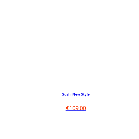
Dieses
Produkt
Sushi New Style
weist
mehrere
€
109.00
Varianten
auf.
Die
Optionen
können