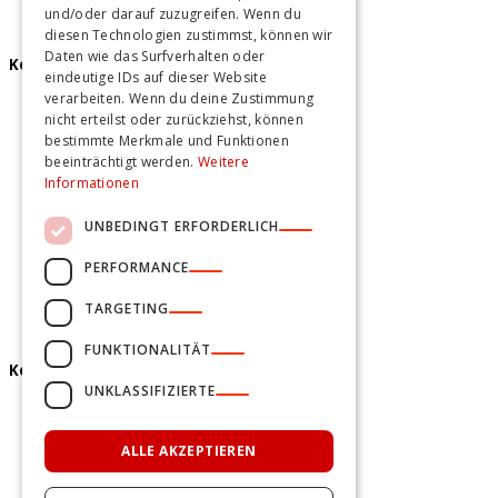
und/oder darauf zuzugreifen. Wenn du
diesen Technologien zustimmst, können wir
Daten wie das Surfverhalten oder
Kochkurse
eindeutige IDs auf dieser Website
verarbeiten. Wenn du deine Zustimmung
Kochkurse Berlin
nicht erteilst oder zurückziehst, können
Kochkurse Hamburg
bestimmte Merkmale und Funktionen
Kochkurse Hannover
beeinträchtigt werden.
Weitere
Informationen
UNBEDINGT ERFORDERLICH
PERFORMANCE
TARGETING
FUNKTIONALITÄT
Kontakt und mehr
UNKLASSIFIZIERTE
Unser Team
Qualität ohne Kompromisse
ALLE AKZEPTIEREN
Jobs
Blog