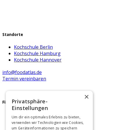
Produktseite
gewählt
werden
Standorte
Kochschule Berlin
Kochschule Hamburg
Kochschule Hannover
info@foodatlas.de
Termin vereinbaren
×
Privatsphäre-
Firmenfeier
Einstellungen
Teamevents Berlin
Um dir ein optimales Erlebnis zu bieten,
Teamevents Hamburg
verwenden wir Technologien wie Cookies,
Teamevents Hannover
um Geräteinformationen zu speichern