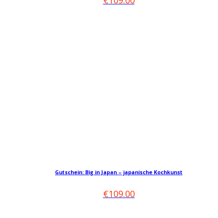
€
109.00
Varianten
auf.
Die
Optionen
können
auf
der
Produktseite
gewählt
werden
Gutschein: Big in Japan – japanische Kochkunst
€
109.00