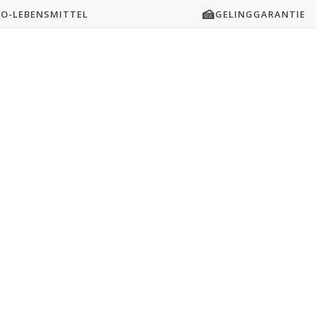
🍰
IO-LEBENSMITTEL
GELINGGARANTIE