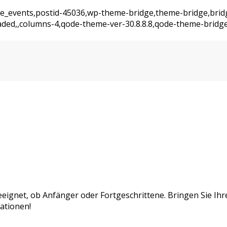
ajde_events,postid-45036,wp-theme-bridge,theme-bridge,bri
oaded,,columns-4,qode-theme-ver-30.8.8.8,qode-theme-bridg
geeignet, ob Anfänger oder Fortgeschrittene. Bringen Sie Ih
ationen!