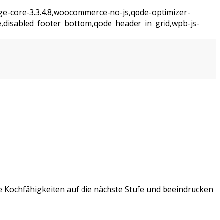
dge-core-3.3.4.8,woocommerce-no-js,qode-optimizer-
e,disabled_footer_bottom,qode_header_in_grid,wpb-js-
re Kochfähigkeiten auf die nächste Stufe und beeindrucken