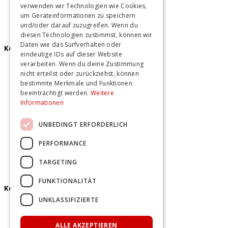
Teamevents Hamburg
verwenden wir Technologien wie Cookies,
Teamevents Hannover
um Geräteinformationen zu speichern
und/oder darauf zuzugreifen. Wenn du
diesen Technologien zustimmst, können wir
Daten wie das Surfverhalten oder
Kochkurse
eindeutige IDs auf dieser Website
verarbeiten. Wenn du deine Zustimmung
Kochkurse Berlin
nicht erteilst oder zurückziehst, können
Kochkurse Hamburg
bestimmte Merkmale und Funktionen
Kochkurse Hannover
beeinträchtigt werden.
Weitere
Informationen
UNBEDINGT ERFORDERLICH
PERFORMANCE
TARGETING
FUNKTIONALITÄT
Kontakt und mehr
UNKLASSIFIZIERTE
Unser Team
Qualität ohne Kompromisse
ALLE AKZEPTIEREN