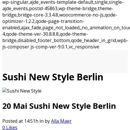
wp-singular,ajde_events-template-default,single,single-
ajde_events,postid-45863,wp-theme-bridge,theme-
bridge,bridge-core-3.3.4.8,woocommerce-no-js,qode-
optimizer-1.2.2,qode-page-transition-
enabled,ajax_fade,page_not_loaded,,no_animation_on_tou
4,qode-theme-ver-30.8.8.8,qode-theme-
bridge,disabled_footer_bottom,qode_header_in_grid,wpb-
js-composer js-comp-ver-9.0.1,vc_responsive
Sushi New Style Berlin
20 Mai
Sushi New Style Berlin
Posted at 14:51h
in
by
Alla Maer
0
Likes