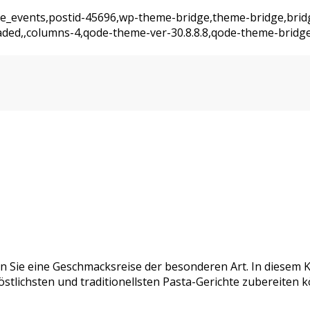
ajde_events,postid-45696,wp-theme-bridge,theme-bridge,bri
oaded,,columns-4,qode-theme-ver-30.8.8.8,qode-theme-bridg
eben Sie eine Geschmacksreise der besonderen Art. In diesem
köstlichsten und traditionellsten Pasta-Gerichte zubereiten 