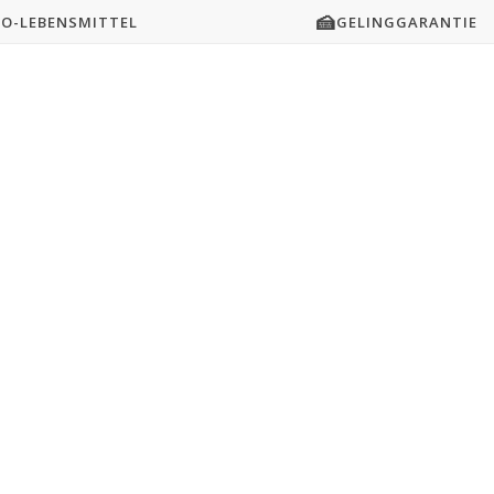
🍰
IO-LEBENSMITTEL
GELINGGARANTIE