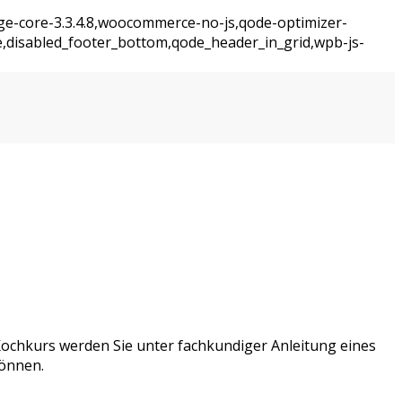
dge-core-3.3.4.8,woocommerce-no-js,qode-optimizer-
e,disabled_footer_bottom,qode_header_in_grid,wpb-js-
 Kochkurs werden Sie unter fachkundiger Anleitung eines
können.