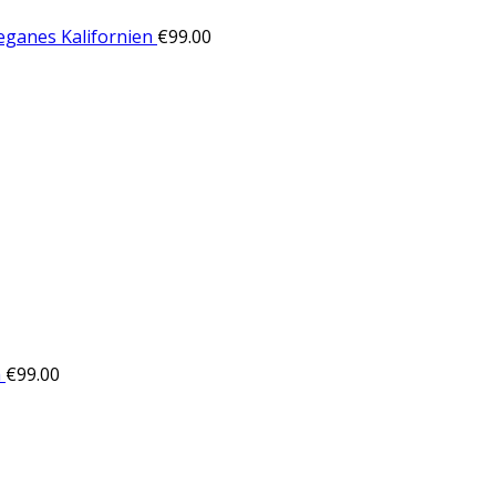
eganes Kalifornien
€
99.00
a
€
99.00