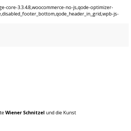
dge-core-3.3.4.8,woocommerce-no-js,qode-optimizer-
e,disabled_footer_bottom,qode_header_in_grid,wpb-js-
kte
Wiener Schnitzel
und die Kunst