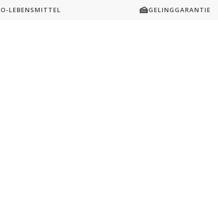
🍰
IO-LEBENSMITTEL
GELINGGARANTIE