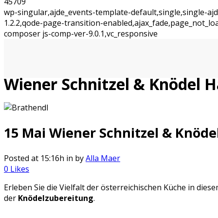
45709
wp-singular,ajde_events-template-default,single,single-
1.2.2,qode-page-transition-enabled,ajax_fade,page_not_l
composer js-comp-ver-9.0.1,vc_responsive
Wiener Schnitzel & Knödel
15 Mai
Wiener Schnitzel & Knöd
Posted at 15:16h
in
by
Alla Maer
0
Likes
Erleben Sie die Vielfalt der österreichischen Küche in di
der
Knödelzubereitung
.