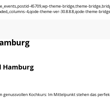
ajde_events,postid-45709,wp-theme-bridge,theme-bridge,bri
oaded,,columns-4,qode-theme-ver-30.8.8.8,qode-theme-bridg
 Hamburg
el Hamburg
esem genussvollen Kochkurs: Im Mittelpunkt stehen das perfe