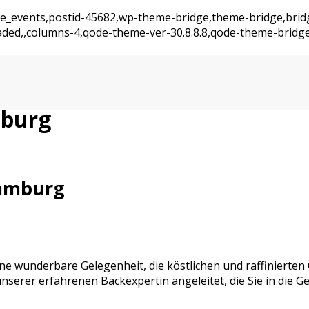
ajde_events,postid-45682,wp-theme-bridge,theme-bridge,bri
oaded,,columns-4,qode-theme-ver-30.8.8.8,qode-theme-bridg
mburg
Hamburg
eine wunderbare Gelegenheit, die köstlichen und raffiniert
unserer erfahrenen Backexpertin angeleitet, die Sie in die 