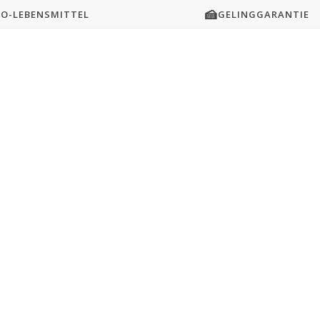
🍰
IO-LEBENSMITTEL
GELINGGARANTIE