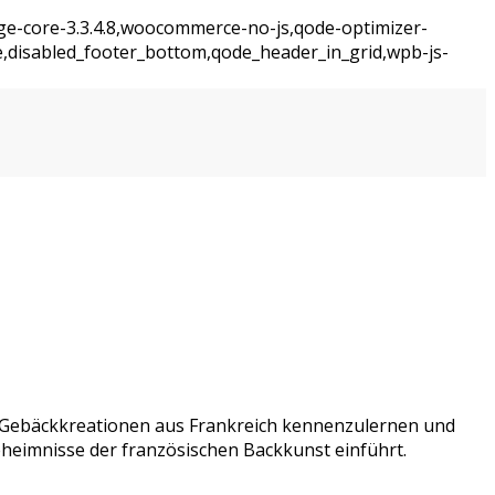
dge-core-3.3.4.8,woocommerce-no-js,qode-optimizer-
e,disabled_footer_bottom,qode_header_in_grid,wpb-js-
en Gebäckkreationen aus Frankreich kennenzulernen und
Geheimnisse der französischen Backkunst einführt.