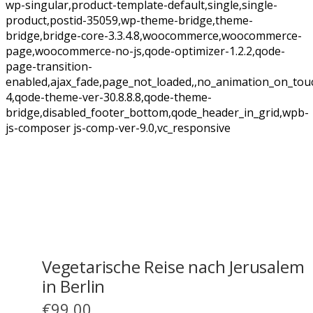
wp-singular,product-template-default,single,single-
product,postid-35059,wp-theme-bridge,theme-
bridge,bridge-core-3.3.4.8,woocommerce,woocommerce-
page,woocommerce-no-js,qode-optimizer-1.2.2,qode-
page-transition-
enabled,ajax_fade,page_not_loaded,,no_animation_on_tou
4,qode-theme-ver-30.8.8.8,qode-theme-
bridge,disabled_footer_bottom,qode_header_in_grid,wpb-
js-composer js-comp-ver-9.0,vc_responsive
Vegetarische Reise nach Jerusalem
in Berlin
€
99.00