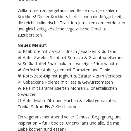
Willkommen zur vegetarischen Reise nach Jerusalem
Kochkurs! Dieser Kochkurs bietet Ihnen die Möglichkeit,
die reiche kulinarische Tradition Jerusalems zu entdecken
und gleichzeitig köstliche vegetarische Gerichte
zuzubereiten.
Neues Menü*:
🫓 Pitabrote mit Za’atar – frisch gebacken & duftend
🍏 Apfel-Zwiebel-Salat mit Sumach & Granatapfelkernen
🍠 Süßkartoffel-Shakshuka mit würziger Srirachabutter
🍆 Geröstete Auberginen mit Tomaten und Tahin
💗 Rote-Bete-Dip mit Joghurt & Za’atar – zum Verlieben
🌽 Gebackene Polenta mit Feta & Gewürztomaten
🍚 Reis mit karamellisierten Möhren & orientalischen
Gewürzen
🍋 Apfel-Mohn-Zitronen-Kuchen & selbstgemachtes
Tonka-Safran-Eis // Kirschsorbet
Ein vegetarischer Abend voller Genuss, Begegnung und
Inspiration – für Foodies, Orient-Fans und alle, die mit
Liebe kochen (und essen).