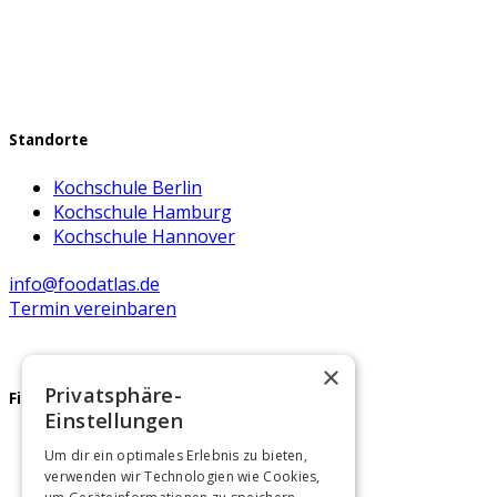
können
auf
der
Produktseite
gewählt
werden
Standorte
Kochschule Berlin
Kochschule Hamburg
Kochschule Hannover
info@foodatlas.de
Termin vereinbaren
×
Privatsphäre-
Firmenfeier
Einstellungen
Teamevents Berlin
Um dir ein optimales Erlebnis zu bieten,
Teamevents Hamburg
verwenden wir Technologien wie Cookies,
Teamevents Hannover