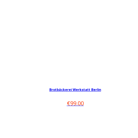
Dieses
Produkt
Brotbäckerei Werkstatt Berlin
weist
mehrere
€
99.00
Varianten
auf.
Die
Optionen
können