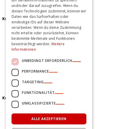
um Geräteinformationen zu speichern
und/oder darauf zuzugreifen. Wenn du
diesen Technologien zustimmst, können wir
Daten wie das Surfverhalten oder
Kochkurse
eindeutige IDs auf dieser Website
verarbeiten. Wenn du deine Zustimmung
Kochkurse Berlin
nicht erteilst oder zurückziehst, können
Kochkurse Hamburg
bestimmte Merkmale und Funktionen
Kochkurse Hannover
beeinträchtigt werden.
Weitere
Informationen
UNBEDINGT ERFORDERLICH
PERFORMANCE
TARGETING
FUNKTIONALITÄT
Kontakt und mehr
UNKLASSIFIZIERTE
Unser Team
Qualität ohne Kompromisse
ALLE AKZEPTIEREN
Jobs