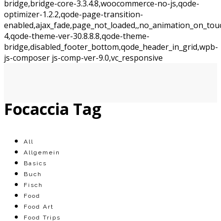
bridge,bridge-core-3.3.4.8,woocommerce-no-js,qode-
optimizer-1.2.2,qode-page-transition-
enabled,ajax_fade,page_not_loaded,,no_animation_on_tou
4,qode-theme-ver-30.8.8.8,qode-theme-
bridge,disabled_footer_bottom,qode_header_in_grid,wpb-
js-composer js-comp-ver-9.0,vc_responsive
Focaccia Tag
All
Allgemein
Basics
Buch
Fisch
Food
Food Art
Food Trips