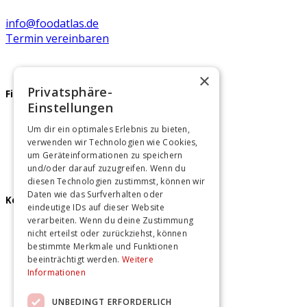
info@foodatlas.de
Termin vereinbaren
×
Privatsphäre-
Firmenfeier
Einstellungen
Teamevents Berlin
Um dir ein optimales Erlebnis zu bieten,
Teamevents Hamburg
verwenden wir Technologien wie Cookies,
Teamevents Hannover
um Geräteinformationen zu speichern
und/oder darauf zuzugreifen. Wenn du
diesen Technologien zustimmst, können wir
Daten wie das Surfverhalten oder
Kochkurse
eindeutige IDs auf dieser Website
verarbeiten. Wenn du deine Zustimmung
Kochkurse Berlin
nicht erteilst oder zurückziehst, können
Kochkurse Hamburg
bestimmte Merkmale und Funktionen
Kochkurse Hannover
beeinträchtigt werden.
Weitere
Informationen
UNBEDINGT ERFORDERLICH